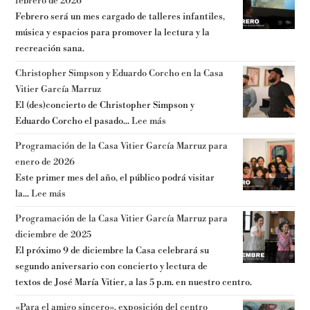
febrero de 2026
Febrero será un mes cargado de talleres infantiles,
música y espacios para promover la lectura y la
recreación sana.
Christopher Simpson y Eduardo Corcho en la Casa
Vitier García Marruz
El (des)concierto de Christopher Simpson y
Eduardo Corcho el pasado...
Lee más
Programación de la Casa Vitier García Marruz para
enero de 2026
Este primer mes del año, el público podrá visitar
la...
Lee más
Programación de la Casa Vitier García Marruz para
diciembre de 2025
El próximo 9 de diciembre la Casa celebrará su
segundo aniversario con concierto y lectura de
textos de José María Vitier, a las 5 p.m. en nuestro centro.
«Para el amigo sincero», exposición del centro