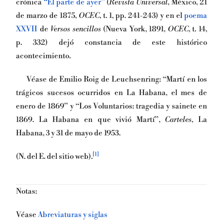
crónica
“El parte de ayer”
(
Revista Universal
, México, 21
de marzo de 1875,
OCEC
, t. 1, pp. 241-243) y en el
poema
XXVII
de
Versos sencillos
(Nueva York, 1891,
OCEC
, t. 14,
p. 332) dejó constancia de este histórico
acontecimiento.
Véase de Emilio Roig de Leuchsenring: “Martí en los
trágicos sucesos ocurridos en La Habana, el mes de
enero de 1869” y “Los Voluntarios: tragedia y sainete en
1869. La Habana en que vivió Martí”,
Carteles
, La
Habana, 3 y 31 de mayo de 1953.
[1]
(N. del E. del sitio web).
Notas:
Véase
Abreviaturas y siglas